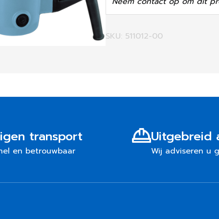
Neem contact op om dit pr
SKU: 511012-00
igen transport
Uitgebreid 
nel en betrouwbaar
Wij adviseren u 