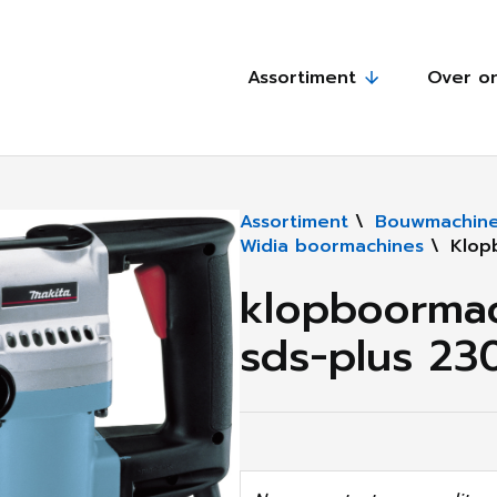
Assortiment
Over o
Assortiment
\
Bouwmachine
Widia boormachines
\
Klop
klopboormac
sds-plus 230