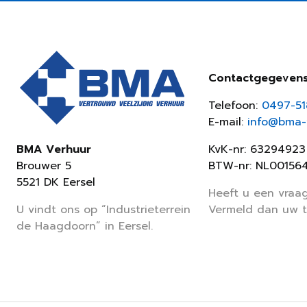
Contactgegeven
Telefoon:
0497-5
E-mail:
info@bma-v
KvK-nr: 63294923
BMA Verhuur
BTW-nr: NL00156
Brouwer 5
5521 DK Eersel
Heeft u een vraag
Vermeld dan uw 
U vindt ons op “Industrieterrein
de Haagdoorn” in Eersel.