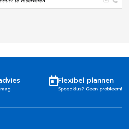
oduct te reserveren
advies
Flexibel plannen
graag
Spoedklus? Geen probleem!