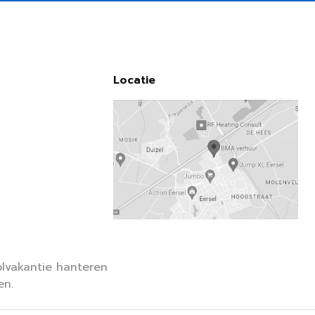
Locatie
lvakantie hanteren
en.