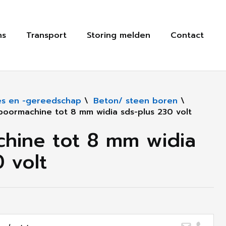
ns
Transport
Storing melden
Contact
s en -gereedschap
\
Beton/ steen boren
\
boormachine tot 8 mm widia sds-plus 230 volt
hine tot 8 mm widia
 volt