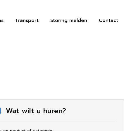
ns
Transport
Storing melden
Contact
Wat wilt u huren?
k op product of categorie: