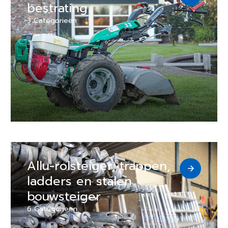
bestrating
3 Categorieën
Allu-rolsteiger, trappen,
ladders en stalen
bouwsteiger
6 Categorieën