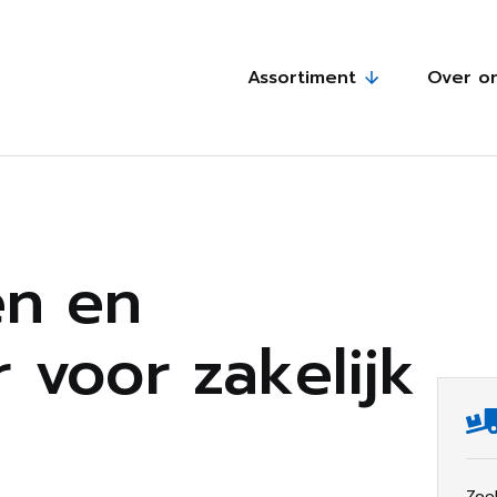
Assortiment
Over o
n en
 voor zakelijk
Zoe