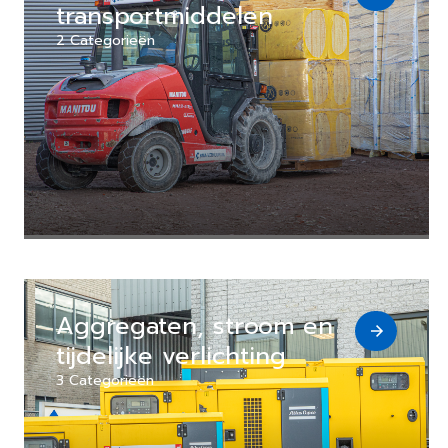
transportmiddelen
2 Categorieën
Aggregaten, stroom en
tijdelijke verlichting
3 Categorieën