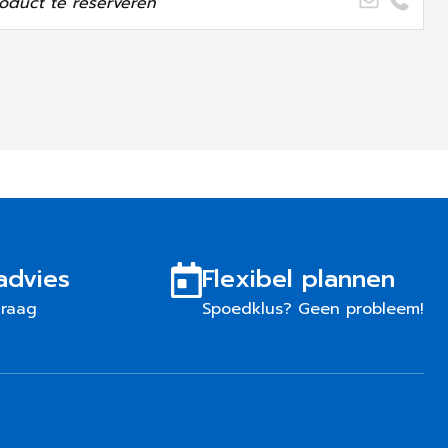
oduct te reserveren
advies
Flexibel plannen
graag
Spoedklus? Geen probleem!