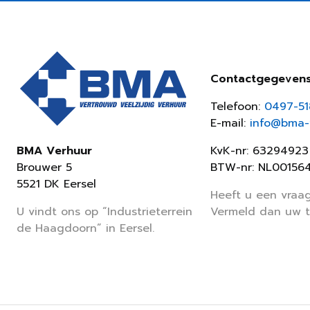
Contactgegeven
Telefoon:
0497-5
E-mail:
info@bma-v
KvK-nr: 63294923
BMA Verhuur
BTW-nr: NL00156
Brouwer 5
5521 DK Eersel
Heeft u een vraag
Vermeld dan uw 
U vindt ons op “Industrieterrein
de Haagdoorn” in Eersel.