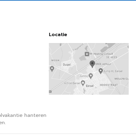
Locatie
lvakantie hanteren
en.