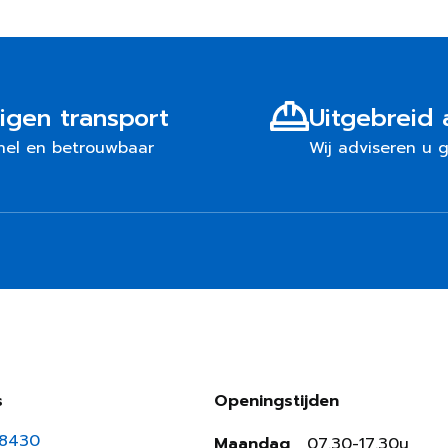
igen transport
Uitgebreid 
nel en betrouwbaar
Wij adviseren u 
s
Openingstijden
18430
Maandag
07.30-17.30u