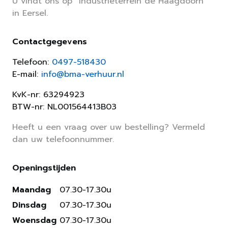
U vindt ons op “Industrieterrein de Haagdoorn”
in Eersel.
Contactgegevens
Telefoon:
0497-518430
E-mail:
info@bma-verhuur.nl
KvK-nr: 63294923
BTW-nr: NL001564413B03
Heeft u een vraag over uw bestelling? Vermeld
dan uw telefoonnummer.
Openingstijden
Maandag
07.30-17.30u
Dinsdag
07.30-17.30u
Woensdag
07.30-17.30u