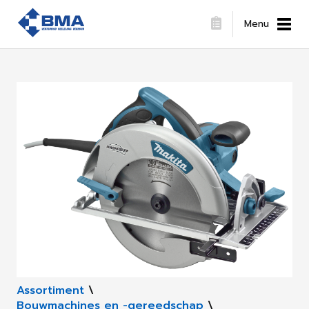
Menu
Assortiment
\
Bouwmachines en -gereedschap
\