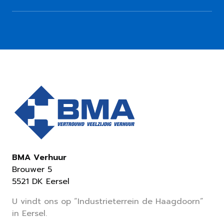
BMA Verhuur
Brouwer 5
5521 DK Eersel
U vindt ons op “Industrieterrein de Haagdoorn”
in Eersel.