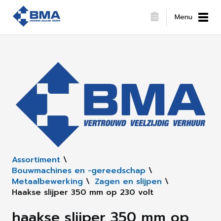
Menu
Assortiment
\
Bouwmachines en -gereedschap
\
Metaalbewerking
\
Zagen en slijpen
\
Haakse slijper 350 mm op 230 volt
haakse slijper 350 mm op