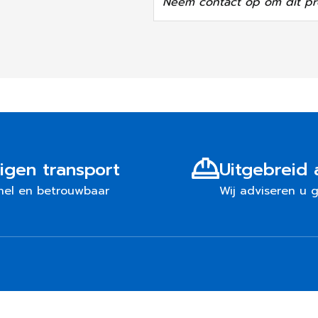
Neem contact op om dit pr
igen transport
Uitgebreid 
nel en betrouwbaar
Wij adviseren u 