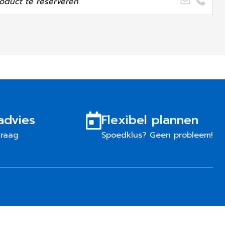
oduct te reserveren
advies
Flexibel plannen
graag
Spoedklus? Geen probleem!