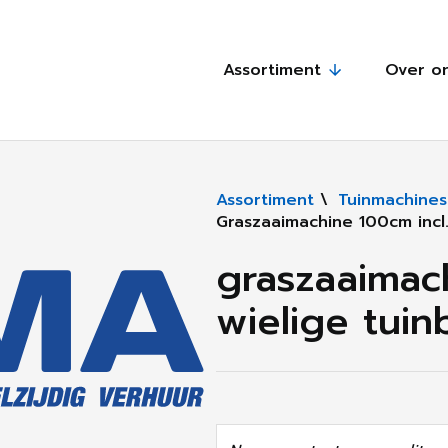
Assortiment
Over o
Assortiment
\
Tuinmachines
Graszaaimachine 100cm incl.
graszaaimach
wielige tuin