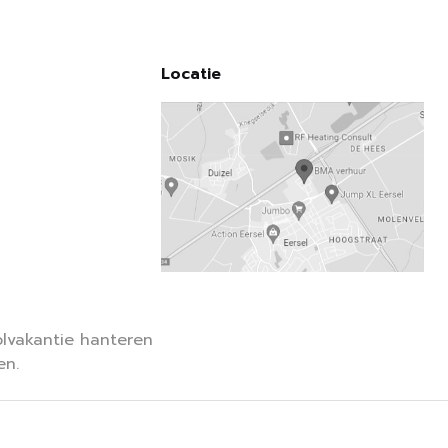
Locatie
lvakantie hanteren
en.