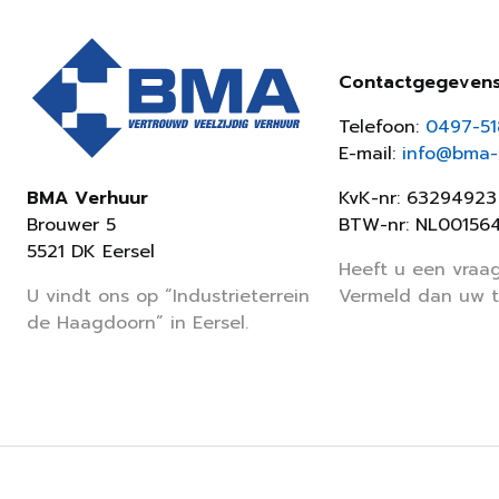
Contactgegeven
Telefoon:
0497-5
E-mail:
info@bma-v
KvK-nr: 63294923
BMA Verhuur
BTW-nr: NL00156
Brouwer 5
5521 DK Eersel
Heeft u een vraag
Vermeld dan uw 
U vindt ons op “Industrieterrein
de Haagdoorn” in Eersel.