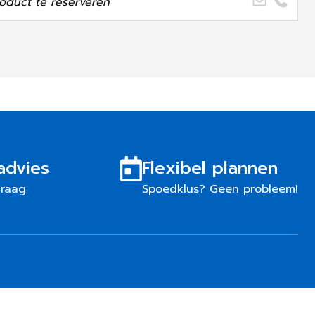
oduct te reserveren
advies
Flexibel plannen
graag
Spoedklus? Geen probleem!