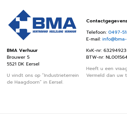
Contactgegeven
Telefoon:
0497-5
E-mail:
info@bma-v
KvK-nr: 63294923
BMA Verhuur
BTW-nr: NL00156
Brouwer 5
5521 DK Eersel
Heeft u een vraag
Vermeld dan uw 
U vindt ons op “Industrieterrein
de Haagdoorn” in Eersel.