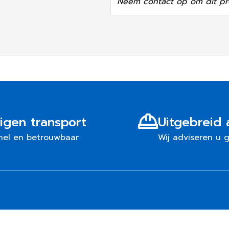
Neem contact op om dit pr
igen transport
Uitgebreid 
nel en betrouwbaar
Wij adviseren u 