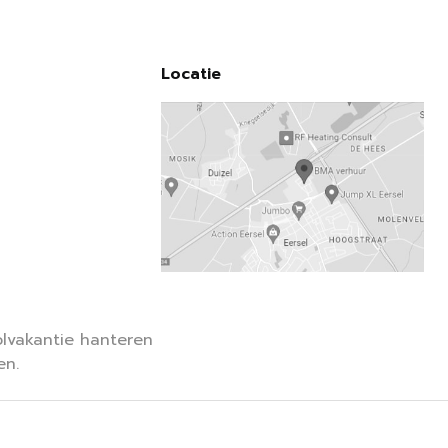
Locatie
lvakantie hanteren
en.