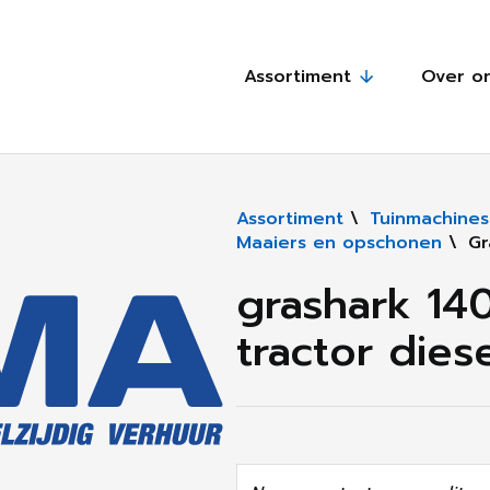
Assortiment
Over o
Assortiment
\
Tuinmachines
Maaiers en opschonen
\
Gr
grashark 140
tractor dies