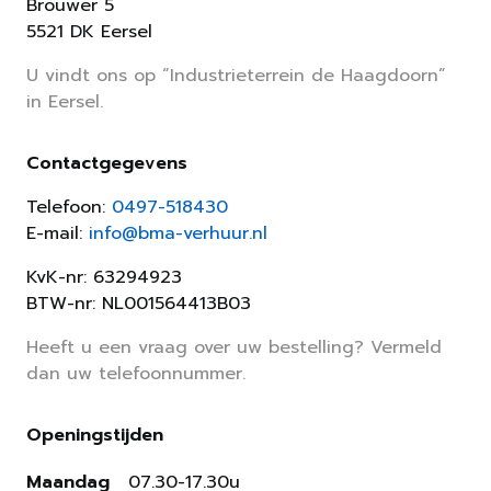
Brouwer 5
5521 DK Eersel
U vindt ons op “Industrieterrein de Haagdoorn”
in Eersel.
Contactgegevens
Telefoon:
0497-518430
E-mail:
info@bma-verhuur.nl
KvK-nr: 63294923
BTW-nr: NL001564413B03
Heeft u een vraag over uw bestelling? Vermeld
dan uw telefoonnummer.
Openingstijden
Maandag
07.30-17.30u