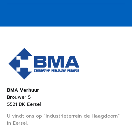
BMA Verhuur
Brouwer 5
5521 DK Eersel
U vindt ons op “Industrieterrein de Haagdoorn”
in Eersel.