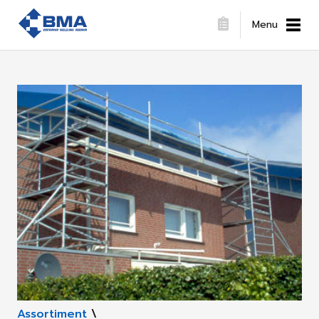
Menu
Assortiment
\