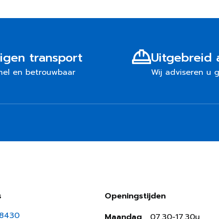
igen transport
Uitgebreid 
nel en betrouwbaar
Wij adviseren u 
s
Openingstijden
18430
Maandag
07.30-17.30u