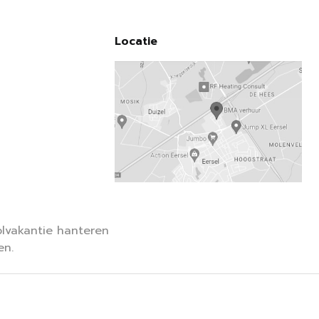
Locatie
lvakantie hanteren
en.