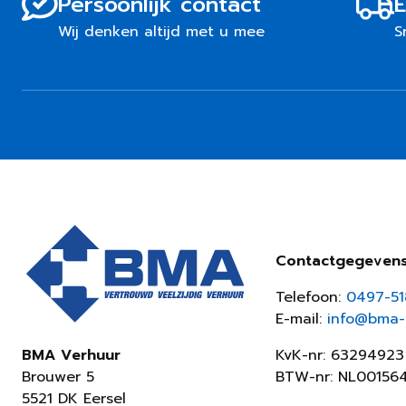
Persoonlijk contact
E
Wij denken altijd met u mee
S
Contactgegeven
Telefoon:
0497-5
E-mail:
info@bma-v
KvK-nr: 63294923
BMA Verhuur
BTW-nr: NL00156
Brouwer 5
5521 DK Eersel