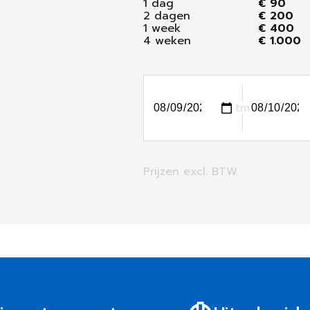
1 dag
€ 90
2 dagen
€ 200
1 week
€ 400
4 weken
€ 1.000
tm
Prijzen excl. BTW