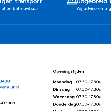
igen transport
Uitgebreid 
nel en betrouwbaar
Wij adviseren u 
s
Openingstijden
18430
Maandag
07.30-17.30u
erhuur.nl
Dinsdag
07.30-17.30u
Woensdag
07.30-17.30u
4413B03
Donderdag
07.30-17.30u