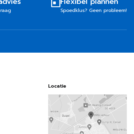
advies
Flexibel plannen
graag
Spoedklus? Geen probleem!
Locatie