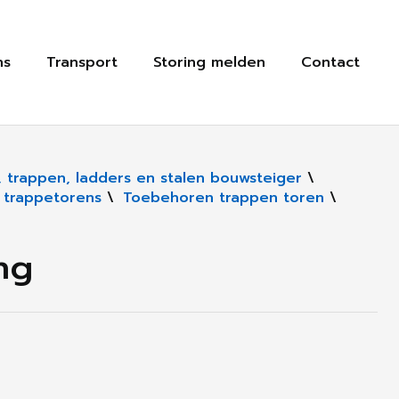
ns
Transport
Storing melden
Contact
r, trappen, ladders en stalen bouwsteiger
\
n trappetorens
\
Toebehoren trappen toren
\
ng