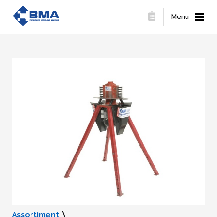
Menu
Assortiment
\