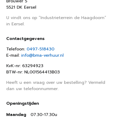
Brouwer 5
5521 DK Eersel
U vindt ons op “Industrieterrein de Haagdoorn”
in Eersel.
Contactgegevens
Telefoon:
0497-518430
E-mail:
info@bma-verhuur.nl
KvK-nr: 63294923
BTW-nr: NL001564413B03
Heeft u een vraag over uw bestelling? Vermeld
dan uw telefoonnummer.
Openingstijden
Maandag
07.30-17.30u