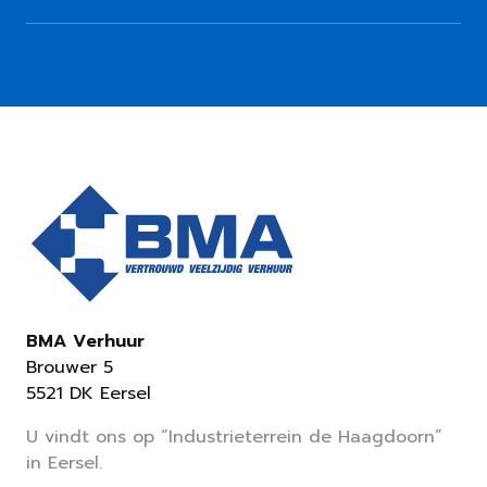
BMA Verhuur
Brouwer 5
5521 DK Eersel
U vindt ons op “Industrieterrein de Haagdoorn”
in Eersel.