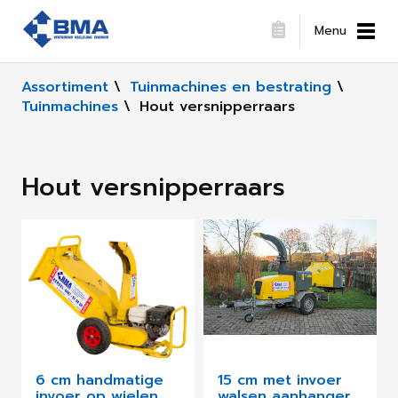
Menu
Assortiment
\
Tuinmachines en bestrating
\
Tuinmachines
\
Hout versnipperraars
Hout versnipperraars
6 cm handmatige
15 cm met invoer
invoer op wielen
walsen aanhanger