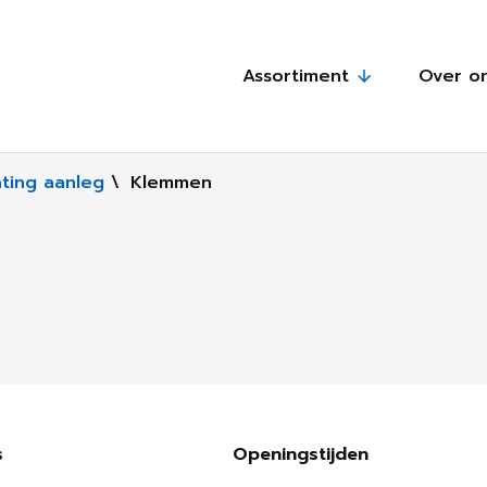
Assortiment
Over o
ating aanleg
\
Klemmen
s
Openingstijden