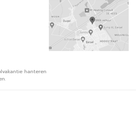
lvakantie hanteren
en.