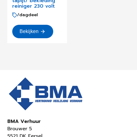
tapijt/ bekleding
reiniger 230 volt
/dagdeel
Bekijken
BMA Verhuur
Brouwer 5
5521 DK Eersel