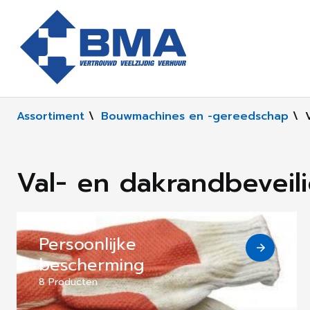
Assortiment
\
Bouwmachines en -gereedschap
\
Val- en dakrandbeveil
Persoonlijke
bescherming
8 Producten