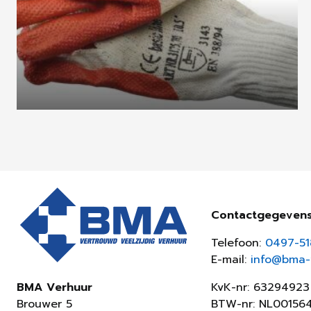
Contactgegeven
Telefoon:
0497-5
E-mail:
info@bma-v
KvK-nr: 63294923
BMA Verhuur
BTW-nr: NL00156
Brouwer 5