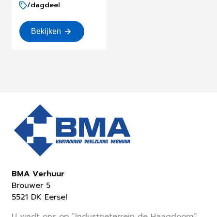
/dagdeel
Bekijken
BMA Verhuur
Brouwer 5
5521 DK Eersel
U vindt ons op “Industrieterrein de Haagdoorn”