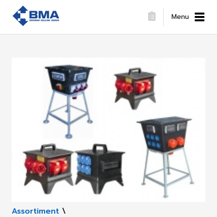
Menu
Assortiment
\