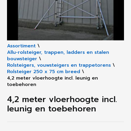
Assortiment
\
Allu-rolsteiger, trappen, ladders en stalen
bouwsteiger
\
Rolsteigers, vouwsteigers en trappetorens
\
Rolsteiger 250 x 75 cm breed
\
4,2 meter vloerhoogte incl. leunig en
toebehoren
4,2 meter vloerhoogte incl.
leunig en toebehoren