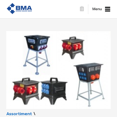
Menu
Assortiment
\