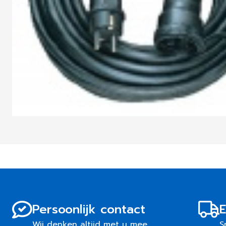
Persoonlijk contact
E
Wij denken altijd met u mee
S