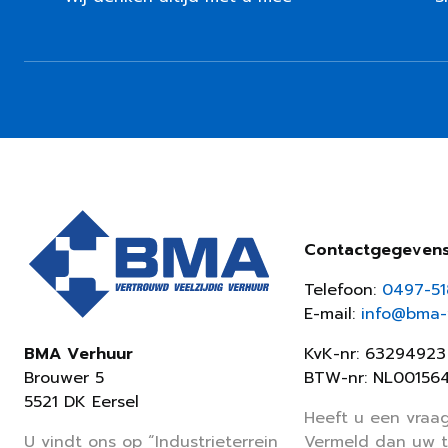
Contactgegeven
Telefoon:
0497-5
E-mail:
info@bma-v
KvK-nr: 63294923
BMA Verhuur
BTW-nr: NL00156
Brouwer 5
5521 DK Eersel
Heeft u een vraag
Vermeld dan uw 
U vindt ons op “Industrieterrein