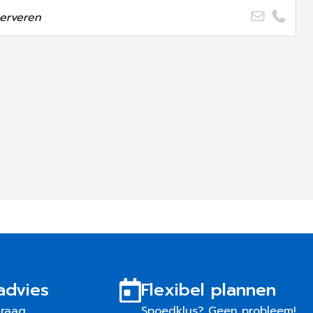
erveren
advies
Flexibel plannen
graag
Spoedklus? Geen probleem!