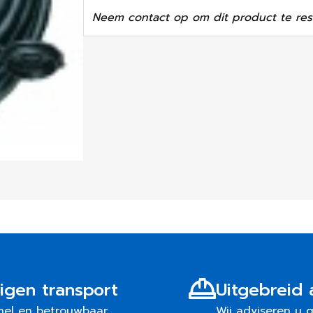
Neem contact op om dit product te res
igen transport
Uitgebreid 
nel en betrouwbaar
Wij adviseren u 