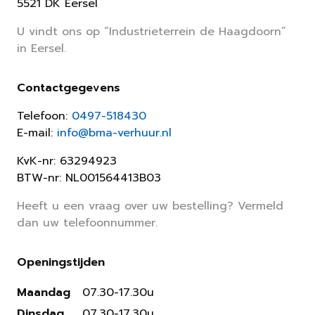
5521 DK Eersel
U vindt ons op “Industrieterrein de Haagdoorn”
in Eersel.
Contactgegevens
Telefoon:
0497-518430
E-mail:
info@bma-verhuur.nl
KvK-nr: 63294923
BTW-nr: NL001564413B03
Heeft u een vraag over uw bestelling? Vermeld
dan uw telefoonnummer.
Openingstijden
Maandag
07.30-17.30u
Dinsdag
07.30-17.30u