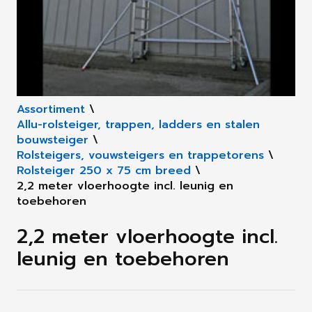
Assortiment
\
Allu-rolsteiger, trappen, ladders en stalen
bouwsteiger
\
Rolsteigers, vouwsteigers en trappetorens
\
Rolsteiger 250 x 75 cm breed
\
2,2 meter vloerhoogte incl. leunig en
toebehoren
2,2 meter vloerhoogte incl.
leunig en toebehoren