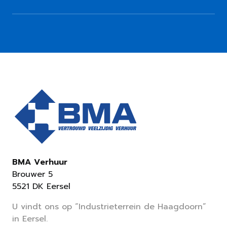
BMA Verhuur
Brouwer 5
5521 DK Eersel
U vindt ons op “Industrieterrein de Haagdoorn”
in Eersel.