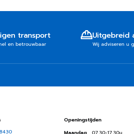
igen transport
Uitgebreid 
nel en betrouwbaar
Wij adviseren u 
s
Openingstijden
18430
Maandag
07.30-17.30u