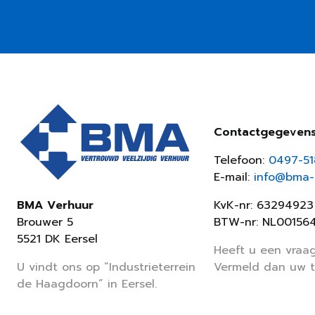
Contactgegeven
Telefoon:
0497-5
E-mail:
info@bma-v
KvK-nr: 63294923
BMA Verhuur
BTW-nr: NL00156
Brouwer 5
5521 DK Eersel
Heeft u een vraag
Vermeld dan uw 
U vindt ons op “Industrieterrein
de Haagdoorn” in Eersel.