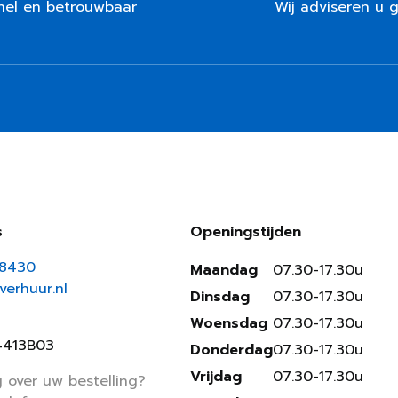
nel en betrouwbaar
Wij adviseren u 
s
Openingstijden
18430
Maandag
07.30-17.30u
erhuur.nl
Dinsdag
07.30-17.30u
Woensdag
07.30-17.30u
4413B03
Donderdag
07.30-17.30u
Vrijdag
07.30-17.30u
 over uw bestelling?