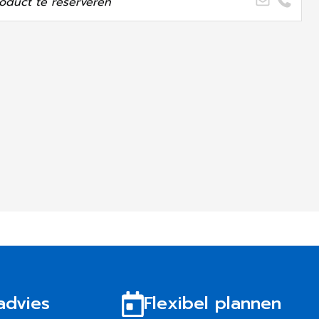
oduct te reserveren
advies
Flexibel plannen