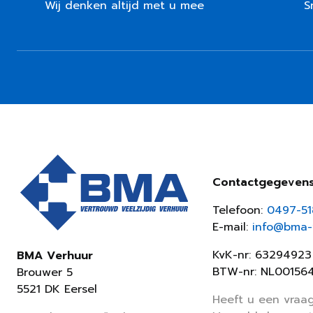
Wij denken altijd met u mee
S
Contactgegeven
Telefoon:
0497-5
E-mail:
info@bma-v
KvK-nr: 63294923
BMA Verhuur
BTW-nr: NL00156
Brouwer 5
5521 DK Eersel
Heeft u een vraag